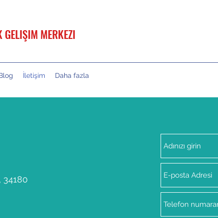
K GELIŞIM MERKEZI
Blog
İletişim
Daha fazla
, 34180