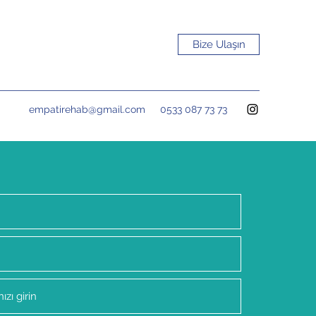
Bize Ulaşın
empatirehab@gmail.com
0533 087 73 73